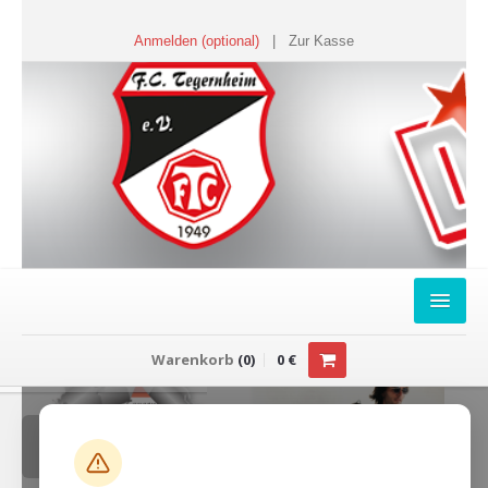
Anmelden (optional)
|
Zur Kasse
HOME
Warenkorb
(
0
)
0
€
FANSHOP
Sweater
T-Shirts