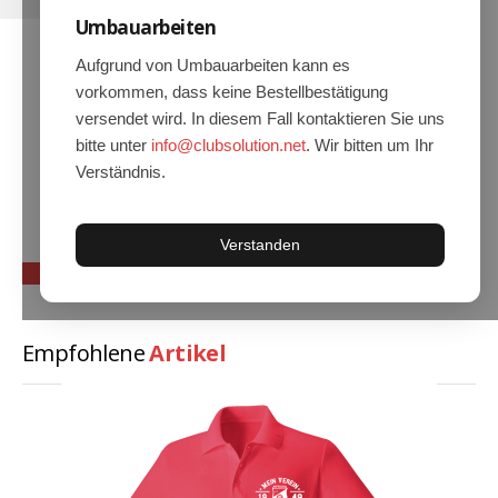
Umbauarbeiten
Hoodies
Gläser & Tassen & Krüge
Aufgrund von Umbauarbeiten kann es
vorkommen, dass keine Bestellbestätigung
Kochen & Grillen
versendet wird. In diesem Fall kontaktieren Sie uns
Aufkleber & Handys & Mousepads
bitte unter
info@clubsolution.net
. Wir bitten um Ihr
Verständnis.
Taschen
Polo`s & Hemden
Verstanden
Wimpel & Fanschal & Schirme
Kappen & Mützen
Alles fürs Bad
Empfohlene
Artikel
Leinwände und Kissen
Alles für die Kids
Jacken
Long Sleeve & Tank Top